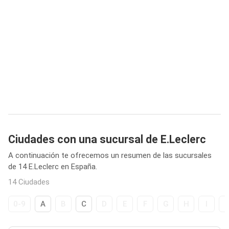
Ciudades con una sucursal de E.Leclerc
A continuación te ofrecemos un resumen de las sucursales
de 14 E.Leclerc en España.
14 Ciudades
0-9
A
B
C
D
E
F
G
H
I