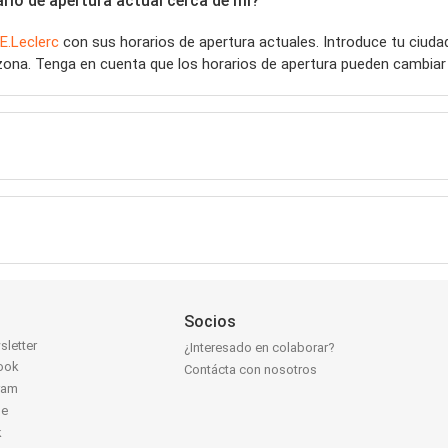
rio de apertura actual cerca de mí?
E.Leclerc
con sus horarios de apertura actuales. Introduce tu ciud
zona. Tenga en cuenta que los horarios de apertura pueden cambiar 
Socios
sletter
¿Interesado en colaborar?
ook
Contácta con nosotros
ram
be
k