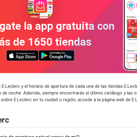
gate la app gratuita con
ás de 1650 tiendas
E.Leclerc y el horario de apertura de cada una de las tiendas E.Lec
o de noche. Además, siempre encontrarás el último catálogo y las o
obre E.Leclerc en tu ciudad o región, accede a la página web de E.L
erc