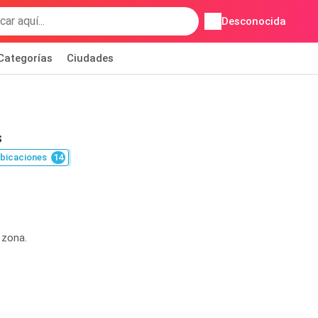
Desconocida
Categorías
Ciudades
s
bicaciones
14
 zona.