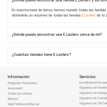
¿Dónde puedo encontrar una tienda E.Leclerc y su hora
En nuestra base de datos, hemos reunido todas las tiendas
obtendrás un resumen de todas las tiendas
E.Leclerc
de tu 
¿Dónde puedo encontrar una E.Leclerc cerca de mí?
¿Cuántas tiendas tiene E.Leclerc?
Información
Servicios
Inscribirse en la new
Preguntas frecuentes
Síguenos en Faceb
Anúnciate?
Síguenos en Instag
Todas las ofertas
Síguenos en Youtu
Marcas
Síguenos en TikTo
App Folletosofertas.es