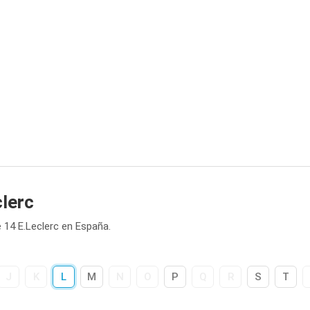
clerc
 14 E.Leclerc en España.
J
K
L
M
N
O
P
Q
R
S
T