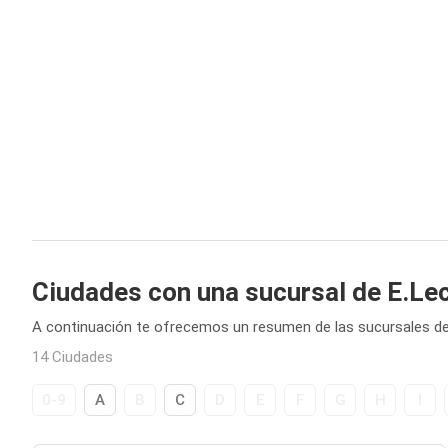
Ciudades con una sucursal de E.Le
A continuación te ofrecemos un resumen de las sucursales de
14 Ciudades
0-9
A
B
C
D
E
F
G
H
I