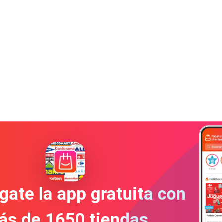
gate la app gratuita con
ás de 1650 tiendas