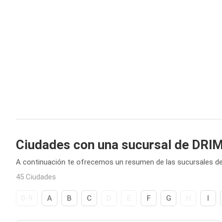
Ciudades con una sucursal de DRI
A continuación te ofrecemos un resumen de las sucursales d
45 Ciudades
0-9
A
B
C
D
E
F
G
H
I