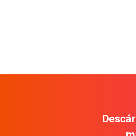
Descár
m