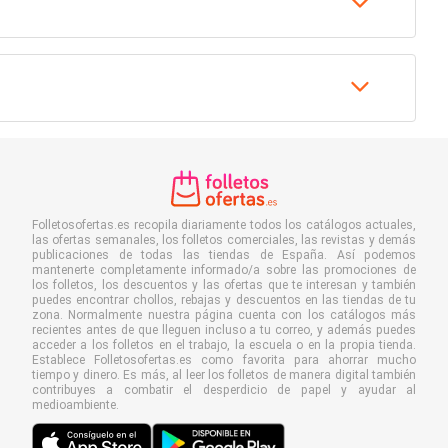
Folletosofertas.es recopila diariamente todos los catálogos actuales,
las ofertas semanales, los folletos comerciales, las revistas y demás
publicaciones de todas las tiendas de España. Así podemos
mantenerte completamente informado/a sobre las promociones de
los folletos, los descuentos y las ofertas que te interesan y también
puedes encontrar chollos, rebajas y descuentos en las tiendas de tu
zona. Normalmente nuestra página cuenta con los catálogos más
recientes antes de que lleguen incluso a tu correo, y además puedes
acceder a los folletos en el trabajo, la escuela o en la propia tienda.
Establece Folletosofertas.es como favorita para ahorrar mucho
tiempo y dinero. Es más, al leer los folletos de manera digital también
contribuyes a combatir el desperdicio de papel y ayudar al
medioambiente.