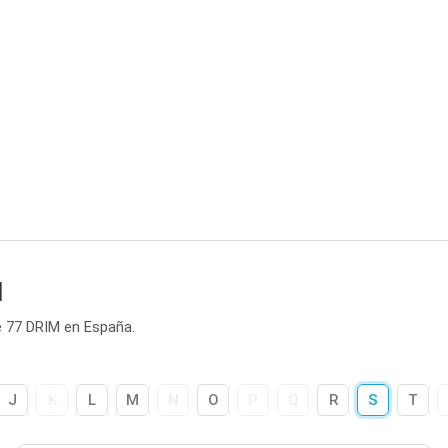
M
e 77 DRIM en España.
J
K
L
M
N
O
P
Q
R
S
T