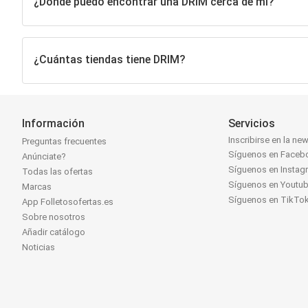
¿Dónde puedo encontrar una DRIM cerca de mí?
¿Cuántas tiendas tiene DRIM?
Información
Servicios
Inscribirse en la new
Preguntas frecuentes
Síguenos en Faceb
Anúnciate?
Síguenos en Instag
Todas las ofertas
Síguenos en Youtu
Marcas
Síguenos en TikTo
App Folletosofertas.es
Sobre nosotros
Añadir catálogo
Noticias