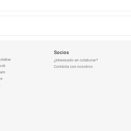
Socios
sletter
¿Interesado en colaborar?
ook
Contácta con nosotros
ram
be
k