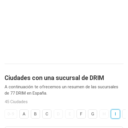
Ciudades con una sucursal de DRIM
A continuación te ofrecemos un resumen de las sucursales
de 77 DRIM en España.
45 Ciudades
0-9
A
B
C
D
E
F
G
H
I