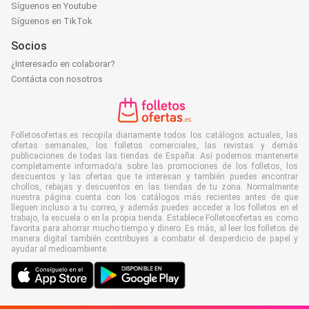
Síguenos en Youtube
Síguenos en TikTok
Socios
¿Interesado en colaborar?
Contácta con nosotros
Folletosofertas.es recopila diariamente todos los catálogos actuales, las
ofertas semanales, los folletos comerciales, las revistas y demás
publicaciones de todas las tiendas de España. Así podemos mantenerte
completamente informado/a sobre las promociones de los folletos, los
descuentos y las ofertas que te interesan y también puedes encontrar
chollos, rebajas y descuentos en las tiendas de tu zona. Normalmente
nuestra página cuenta con los catálogos más recientes antes de que
lleguen incluso a tu correo, y además puedes acceder a los folletos en el
trabajo, la escuela o en la propia tienda. Establece Folletosofertas.es como
favorita para ahorrar mucho tiempo y dinero. Es más, al leer los folletos de
manera digital también contribuyes a combatir el desperdicio de papel y
ayudar al medioambiente.