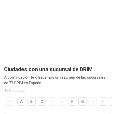
Ciudades con una sucursal de DRIM
A continuación te ofrecemos un resumen de las sucursales
de 77 DRIM en España.
45 Ciudades
0-9
A
B
C
D
E
F
G
H
I