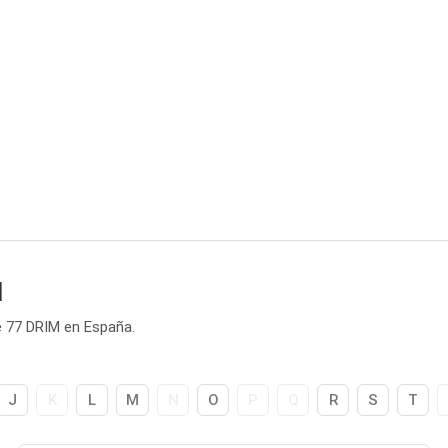
M
e 77 DRIM en España.
J
K
L
M
N
O
P
Q
R
S
T