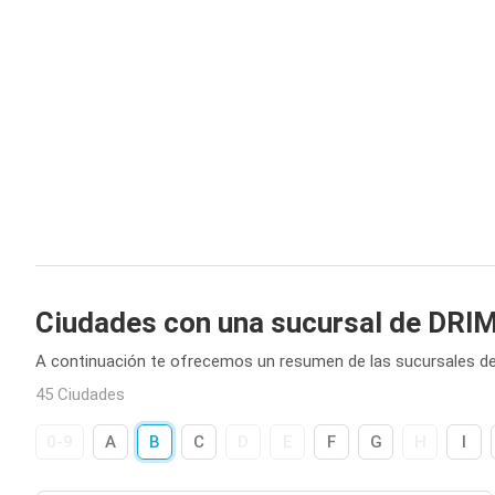
Ciudades con una sucursal de DRI
A continuación te ofrecemos un resumen de las sucursales d
45 Ciudades
0-9
A
B
C
D
E
F
G
H
I