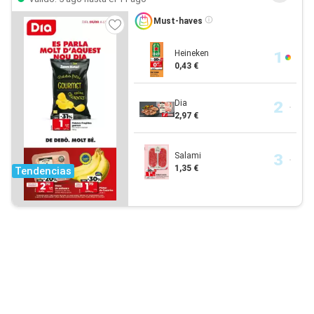
Must-haves
Heineken
0,43 €
Dia
2,97 €
Salami
1,35 €
Tendencias