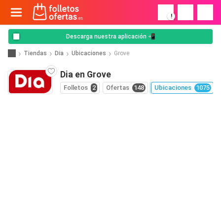
!
Descarga nuestra aplicación 📲
Tiendas
Dia
Ubicaciones
Grove
Dia en Grove
Folletos
2
Ofertas
148
Ubicaciones
1075