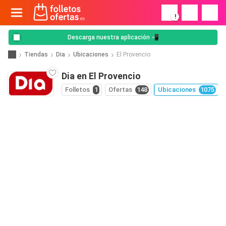
!
Descarga nuestra aplicación 📲
Tiendas
Dia
Ubicaciones
El Provencio
Dia en El Provencio
Folletos
1
Ofertas
148
Ubicaciones
1075