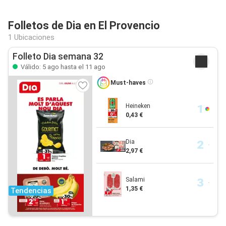
Folletos de Dia en El Provencio
1 Ubicaciones
Folleto Dia semana 32
Válido: 5 ago hasta el 11 ago
Must-haves
Heineken
0,43 €
Dia
2,97 €
Salami
1,35 €
Tendencias