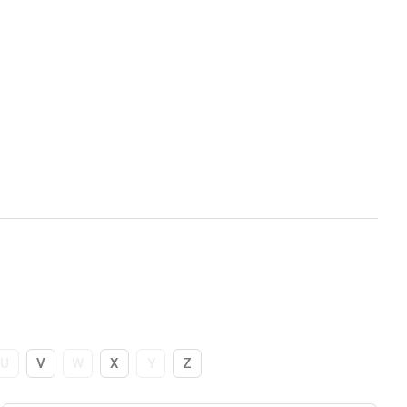
U
V
W
X
Y
Z