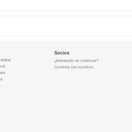
Socios
sletter
¿Interesado en colaborar?
ook
Contácta con nosotros
ram
be
k