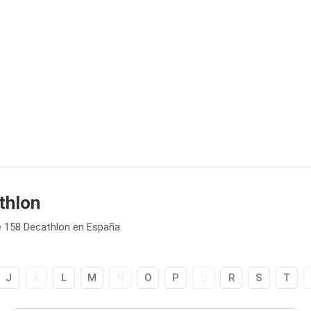
thlon
 158 Decathlon en España.
J
K
L
M
N
O
P
Q
R
S
T