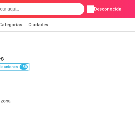
Desconocida
Categorías
Ciudades
es
icaciones
158
 zona.