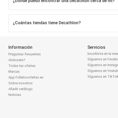
¿Dónde puedo encontrar una Decathlon cerca de mí?
¿Cuántas tiendas tiene Decathlon?
Información
Servicios
Inscribirse en la new
Preguntas frecuentes
Síguenos en Faceb
Anúnciate?
Síguenos en Instag
Todas las ofertas
Síguenos en Youtu
Marcas
Síguenos en TikTo
App Folletosofertas.es
Sobre nosotros
Añadir catálogo
Noticias