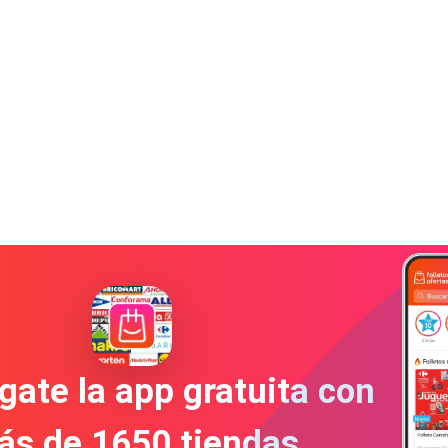
gate la app gratuita con
ás de 1650 tiendas