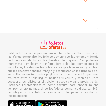
Folletosofertas.es recopila diariamente todos los catálogos actuales,
las ofertas semanales, los folletos comerciales, las revistas y demás
publicaciones de todas las tiendas de España. Así podemos
mantenerte completamente informado/a sobre las promociones de
los folletos, los descuentos y las ofertas que te interesan y también
puedes encontrar chollos, rebajas y descuentos en las tiendas de tu
zona. Normalmente nuestra página cuenta con los catálogos más
recientes antes de que lleguen incluso a tu correo, y además puedes
acceder a los folletos en el trabajo, la escuela o en la propia tienda.
Establece Folletosofertas.es como favorita para ahorrar mucho
tiempo y dinero. Es más, al leer los folletos de manera digital también
contribuyes a combatir el desperdicio de papel y ayudar al
medioambiente.