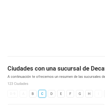
Ciudades con una sucursal de Deca
A continuación te ofrecemos un resumen de las sucursales de
123 Ciudades
0-9
A
B
C
D
E
F
G
H
I