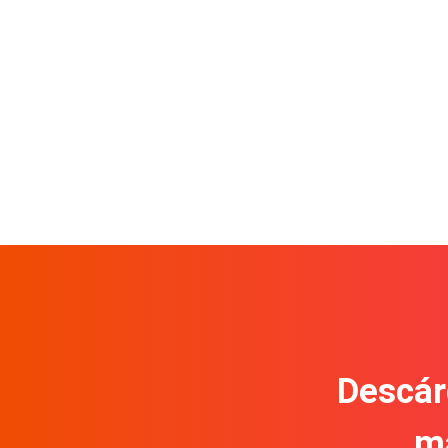
Descár
m