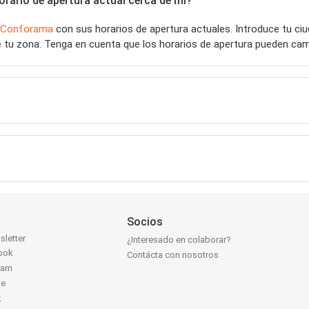
rario de apertura actual cerca de mí?
Conforama
con sus horarios de apertura actuales. Introduce tu c
 tu zona. Tenga en cuenta que los horarios de apertura pueden camb
Socios
sletter
¿Interesado en colaborar?
ook
Contácta con nosotros
ram
be
k