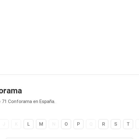
forama
e 71 Conforama en España.
J
K
L
M
N
O
P
Q
R
S
T