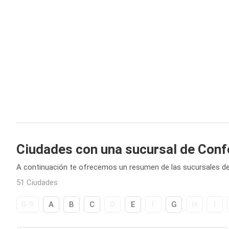
Ciudades con una sucursal de Con
A continuación te ofrecemos un resumen de las sucursales d
51 Ciudades
0-9
A
B
C
D
E
F
G
H
I