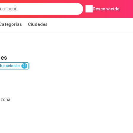
Desconocida
Categorías
Ciudades
nes
bicaciones
71
 zona.