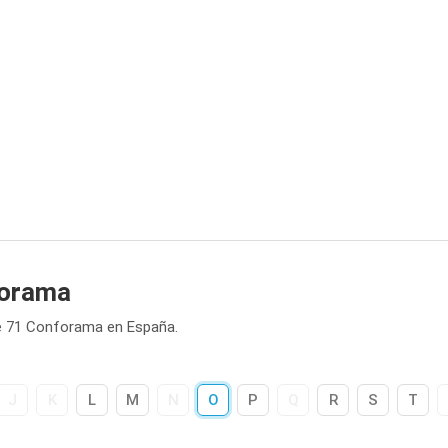
forama
e 71 Conforama en España.
J
K
L
M
N
O
P
Q
R
S
T