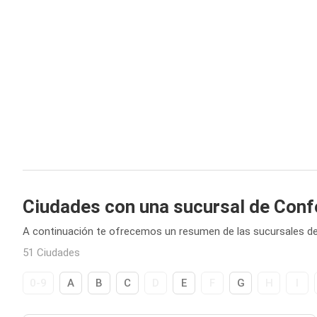
Ciudades con una sucursal de Con
A continuación te ofrecemos un resumen de las sucursales d
51 Ciudades
0-9
A
B
C
D
E
F
G
H
I