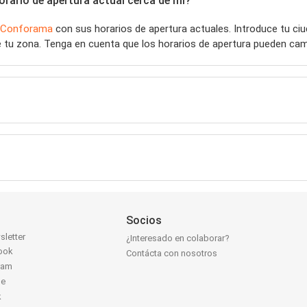
rario de apertura actual cerca de mí?
Conforama
con sus horarios de apertura actuales. Introduce tu c
 tu zona. Tenga en cuenta que los horarios de apertura pueden camb
Socios
sletter
¿Interesado en colaborar?
ook
Contácta con nosotros
ram
be
k