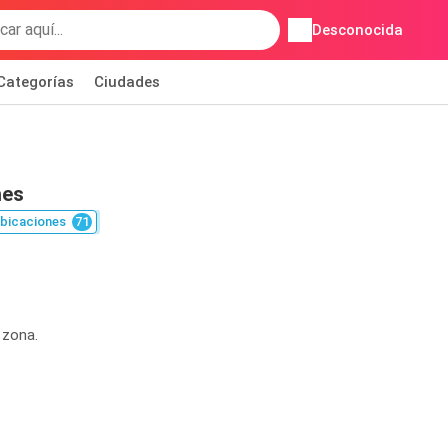
Desconocida
Categorías
Ciudades
nes
bicaciones
71
 zona.