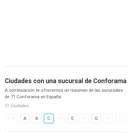
Ciudades con una sucursal de Conforama
A continuación te ofrecemos un resumen de las sucursales
de 71 Conforama en España.
51 Ciudades
0-9
A
B
C
D
E
F
G
H
I