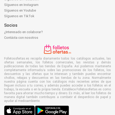
Síguenos en Instagram
Síguenos en Youtube
Síguenos en TikTok
Socios
¿Interesado en colaborar?
Contácta con nosotros
Folletosofertas.es recopila diariamente todos los catálogos actuales, las
ofertas semanales, los folletos comerciales, las revistas y demás
publicaciones de todas las tiendas de España. Así podemos mantenerte
completamente informado/a sobre las promociones de los folletos, los
descuentos y las ofertas que te interesan y también puedes encontrar
chollos, rebajas y descuentos en las tiendas de tu zona. Normalmente
nuestra página cuenta con los catálogos más recientes antes de que
lleguen incluso a tu correo, y además puedes acceder a los folletos en el
trabajo, la escuela o en la propia tienda. Establece Folletosofertas.es como
favorita para ahorrar mucho tiempo y dinero. Es más, al leer los folletos de
manera digital también contribuyes a combatir el desperdicio de papel y
ayudar al medioambiente.