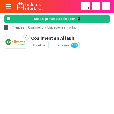
!
Descarga nuestra aplicación 📲
Tiendas
Coaliment
Ubicaciones
Alfauir
Coaliment en Alfauir
Folletos
Ubicaciones
133