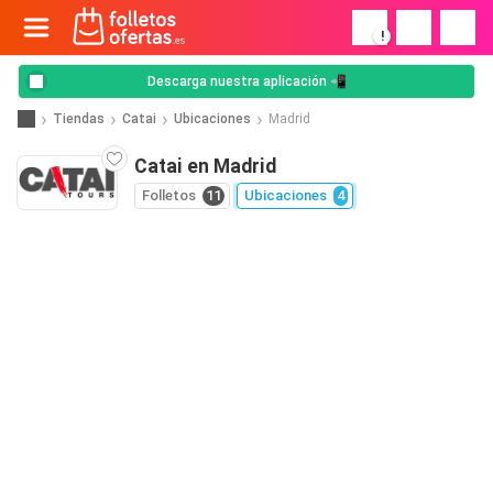
!
Descarga nuestra aplicación 📲
Tiendas
Catai
Ubicaciones
Madrid
Catai en Madrid
Folletos
11
Ubicaciones
4