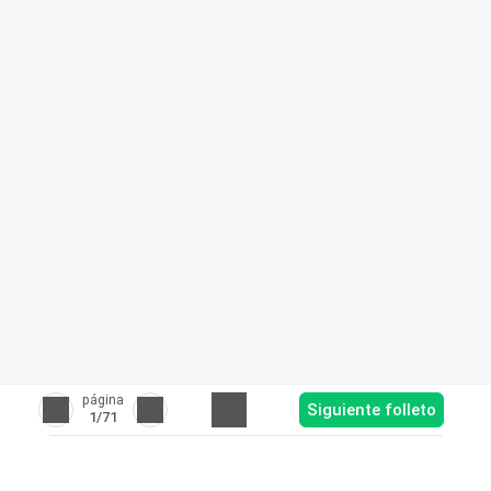
página
Siguiente folleto
1
/71