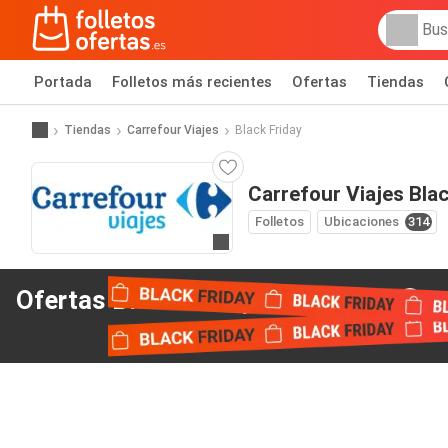
Portada
Folletos más recientes
Ofertas
Tiendas
Tiendas
Carrefour Viajes
Black Friday
Carrefour Viajes Blac
Folletos
Ubicaciones
314
Ir a la web
Ofertas Black Friday
de Carrefour Viajes