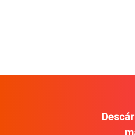
Descár
m