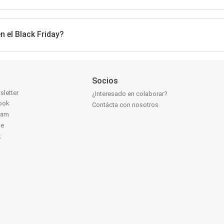
n el Black Friday?
Socios
sletter
¿Interesado en colaborar?
ook
Contácta con nosotros
ram
be
k