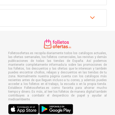
Folletosofertas.es recopila diariamente todos los catálogos actuales,
las ofertas semanales, los folletos comerciales, las revistas y demás
publicaciones de todas las tiendas de España. Así podemos
mantenerte completamente informado/a sobre las promociones de
los folletos, los descuentos y las ofertas que te interesan y también
puedes encontrar chollos, rebajas y descuentos en las tiendas de tu
zona. Normalmente nuestra página cuenta con los catálogos más
recientes antes de que lleguen incluso a tu correo, y además puedes
acceder a los folletos en el trabajo, la escuela o en la propia tienda.
Establece Folletosofertas.es como favorita para ahorrar mucho
tiempo y dinero. Es más, al leer los folletos de manera digital también
contribuyes a combatir el desperdicio de papel y ayudar al
medioambiente.