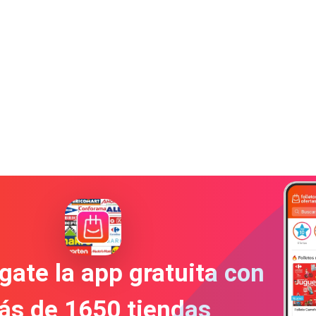
gate la app gratuita con
ás de 1650 tiendas