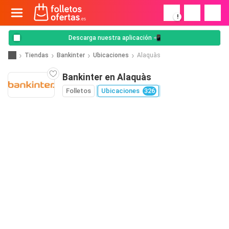
!
Descarga nuestra aplicación 📲
Tiendas
Bankinter
Ubicaciones
Alaquàs
Bankinter en Alaquàs
Folletos
Ubicaciones
326