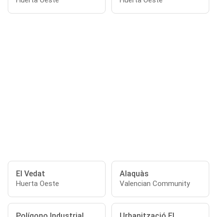
Huerta Oeste
Huerta Oeste
El Vedat
Alaquàs
Huerta Oeste
Valencian Community
Polígono Industrial
Urbanització El