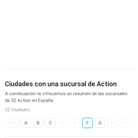
Ciudades con una sucursal de Action
A continuación te ofrecemos un resumen de las sucursales
de 32 Action en España.
32 Ciudades
0-9
A
B
C
D
E
F
G
H
I