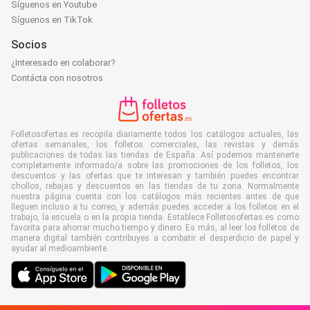
Síguenos en Youtube
Síguenos en TikTok
Socios
¿Interesado en colaborar?
Contácta con nosotros
Folletosofertas.es recopila diariamente todos los catálogos actuales, las
ofertas semanales, los folletos comerciales, las revistas y demás
publicaciones de todas las tiendas de España. Así podemos mantenerte
completamente informado/a sobre las promociones de los folletos, los
descuentos y las ofertas que te interesan y también puedes encontrar
chollos, rebajas y descuentos en las tiendas de tu zona. Normalmente
nuestra página cuenta con los catálogos más recientes antes de que
lleguen incluso a tu correo, y además puedes acceder a los folletos en el
trabajo, la escuela o en la propia tienda. Establece Folletosofertas.es como
favorita para ahorrar mucho tiempo y dinero. Es más, al leer los folletos de
manera digital también contribuyes a combatir el desperdicio de papel y
ayudar al medioambiente.