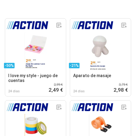
-50%
-21%
I love my style - juego de
Aparato de masaje
cuentas
2,99 €
3,79 €
2,49 €
2,98 €
24 días
24 días