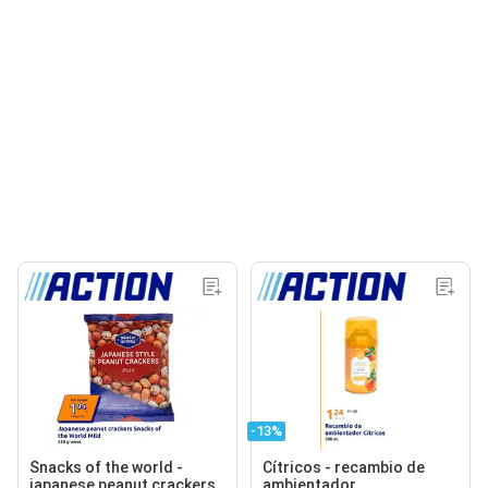
-13%
Snacks of the world -
Cítricos - recambio de
japanese peanut crackers
ambientador