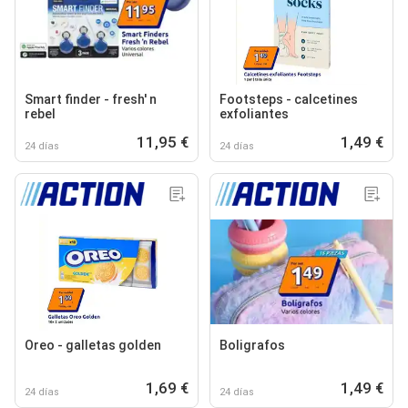
Smart finder - fresh' n
Footsteps - calcetines
rebel
exfoliantes
11,95 €
1,49 €
24 días
24 días
Oreo - galletas golden
Boligrafos
1,69 €
1,49 €
24 días
24 días