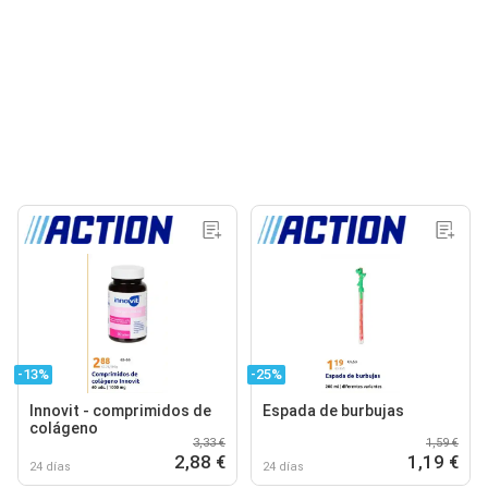
-13%
-25%
Innovit - comprimidos de
Espada de burbujas
colágeno
3,33 €
1,59 €
2,88 €
1,19 €
24 días
24 días