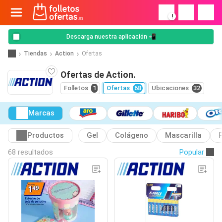
!
Descarga nuestra aplicación 📲
Tiendas
Action
Ofertas
Ofertas de Action.
Folletos
1
Ofertas
68
Ubicaciones
32
Marcas
Productos
Gel
Colágeno
Mascarilla
68 resultados
Popular