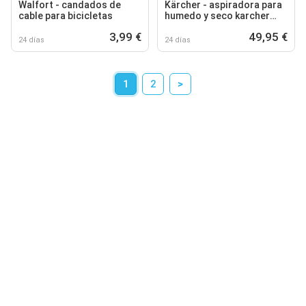
Walfort - candados de
Kärcher - aspiradora para
cable para bicicletas
humedo y seco karcher
kwd1
3,99 €
49,95 €
24 días
24 días
1
2
>