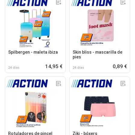
Spilbergen - maleta ibiza
Skin bliss - mascarilla de
pies
14,95 €
0,89 €
24 días
24 días
Rotuladores de pincel
Ziki - bóxers