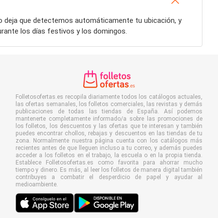
, o deja que detectemos automáticamente tu ubicación, y
rante los días festivos y los domingos.
Folletosofertas.es recopila diariamente todos los catálogos actuales,
las ofertas semanales, los folletos comerciales, las revistas y demás
publicaciones de todas las tiendas de España. Así podemos
mantenerte completamente informado/a sobre las promociones de
los folletos, los descuentos y las ofertas que te interesan y también
puedes encontrar chollos, rebajas y descuentos en las tiendas de tu
zona. Normalmente nuestra página cuenta con los catálogos más
recientes antes de que lleguen incluso a tu correo, y además puedes
acceder a los folletos en el trabajo, la escuela o en la propia tienda.
Establece Folletosofertas.es como favorita para ahorrar mucho
tiempo y dinero. Es más, al leer los folletos de manera digital también
contribuyes a combatir el desperdicio de papel y ayudar al
medioambiente.