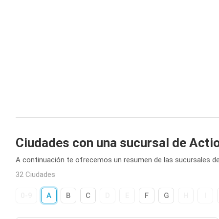
Ciudades con una sucursal de Acti
A continuación te ofrecemos un resumen de las sucursales de
32 Ciudades
0-9
A
B
C
D
E
F
G
H
I