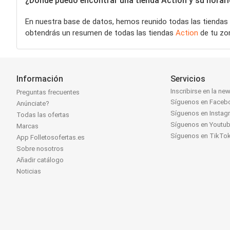
¿Dónde puedo encontrar una tienda Action y su horari
En nuestra base de datos, hemos reunido todas las tiendas
obtendrás un resumen de todas las tiendas
Action
de tu zon
Información
Servicios
Inscribirse en la new
Preguntas frecuentes
Síguenos en Faceb
Anúnciate?
Síguenos en Instag
Todas las ofertas
Síguenos en Youtu
Marcas
Síguenos en TikTo
App Folletosofertas.es
Sobre nosotros
Añadir catálogo
Noticias