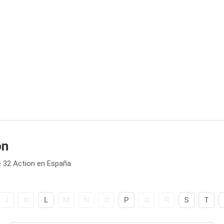
on
 32 Action en España.
J
K
L
M
N
O
P
Q
R
S
T