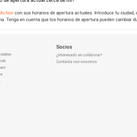
o de apertura actual cerca de mí?
Action
con sus horarios de apertura actuales. Introduce tu ciudad
a. Tenga en cuenta que los horarios de apertura pueden cambiar du
Socios
sletter
¿Interesado en colaborar?
ook
Contácta con nosotros
ram
be
k