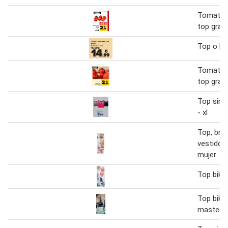
Tomate r
top gran
Top o bra
Tomate r
top gran
Top sin 
- xl
Top, brag
vestido 
mujer
Top bikin
Top bikin
mastect