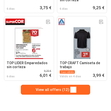
sin corteza
3,75 €
9,25 €
6 días
6 días
TOP LIDER Emparedados
TOP CRAFT Camiseta de
sin corteza
trabajo
9,25 €
Casi válido
6,01 €
3,99 €
6 días
Válido en 4 días
View all offers (12)