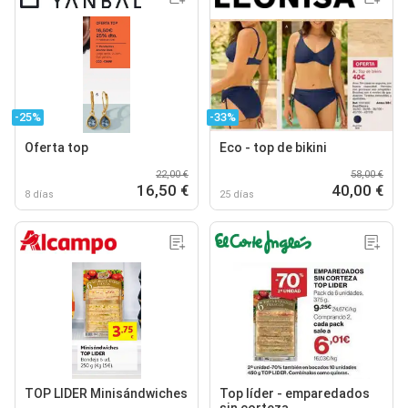
-25%
-33%
Oferta top
Eco - top de bikini
22,00 €
58,00 €
16,50 €
40,00 €
8 días
25 días
TOP LIDER Minisándwiches
Top líder - emparedados