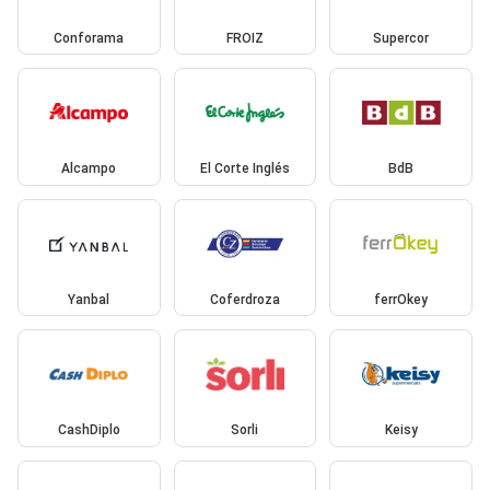
Conforama
FROIZ
Supercor
Alcampo
El Corte Inglés
BdB
Yanbal
Coferdroza
ferrOkey
CashDiplo
Sorli
Keisy