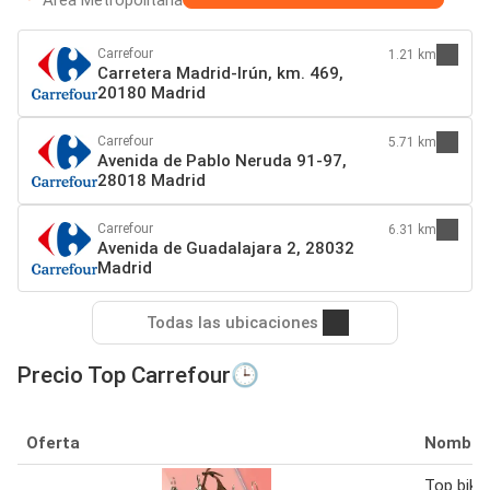
Area Metropolitana
Carrefour
1.21 km
Carretera Madrid-Irún, km. 469,
20180 Madrid
Carrefour
5.71 km
Avenida de Pablo Neruda 91-97,
28018 Madrid
Carrefour
6.31 km
Avenida de Guadalajara 2, 28032
Madrid
Todas las ubicaciones
Precio Top Carrefour🕒
Oferta
Nombre
Top bikin