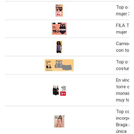
Top o bra
mujer 36
FILA Top
mujer
Camiseta
con top i
Top o bo
costuras
En vinos 
torre ori
monastrel
muy top 
Top con 
incorpor
Braga alt
única