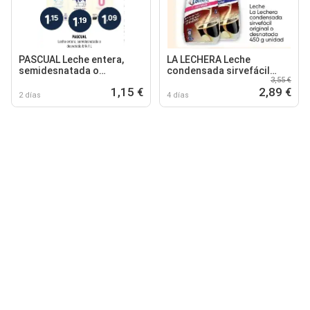
PASCUAL Leche entera,
LA LECHERA Leche
semidesnatada o
condensada sirvefácil
3,55 €
desnatada brik
original o desnatada
1,15 €
2,89 €
2 días
4 días