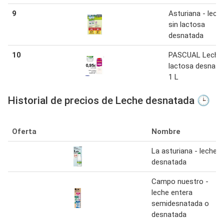
9
Asturiana - lech
sin lactosa
desnatada
10
PASCUAL Leche 
lactosa desnata
1 L
Historial de precios de Leche desnatada 🕒
Oferta
Nombre
La asturiana - leche
desnatada
Campo nuestro -
leche entera
semidesnatada o
desnatada