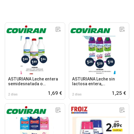
ASTURIANA Leche entera
ASTURIANA Leche sin
semidesnatada o
lactosa entera,
desnatada
semidesnatada o
1,69 €
1,25 €
desnatada
2 días
2 días