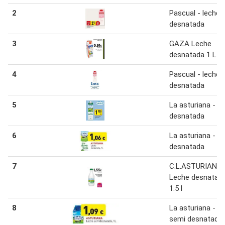
2
Pascual - leche
desnatada
3
GAZA Leche
desnatada 1 L
4
Pascual - leche
desnatada
5
La asturiana - l
desnatada
6
La asturiana - l
desnatada
7
C.L.ASTURIANA
Leche desnatad
1.5 l
8
La asturiana - l
semi desnatada