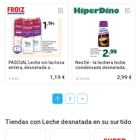
PASCUAL Leche sin lactosa
Nestlé - la lechera leche
entera, desnatada o
condensada desnatada
semidesnatada
sin lactosa
1,19 €
2,99 €
4 días
23 horas
1
2
>
Tiendas con Leche desnatada en su surtido