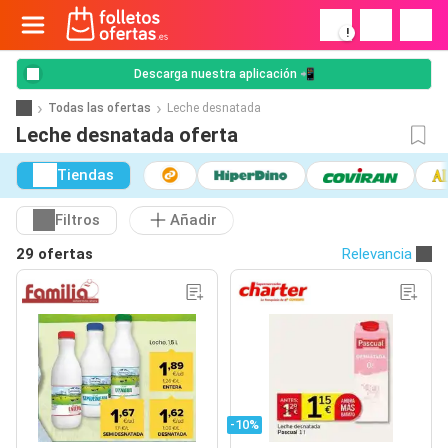
!
Descarga nuestra aplicación 📲
Todas las ofertas
Leche desnatada
Leche desnatada oferta
Tiendas
Filtros
Añadir
29 ofertas
Relevancia
-10%