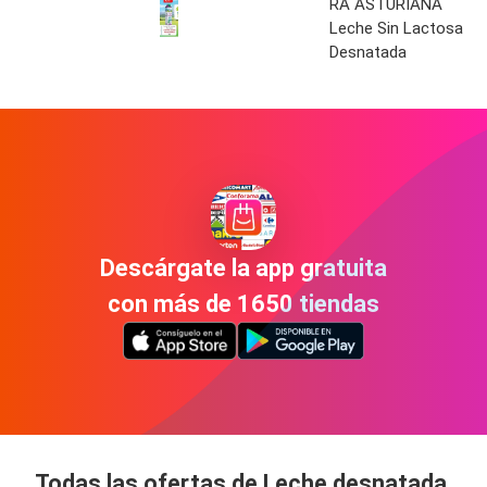
RA ASTURIANA
Leche Sin Lactosa
Desnatada
Descárgate la app gratuita
con más de 1650 tiendas
Todas las ofertas de Leche desnatada