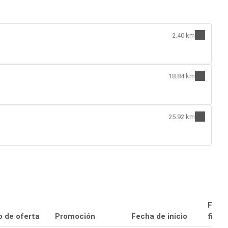
2.40 km
18.84 km
25.92 km
Fech
o de oferta
Promoción
Fecha de inicio
final