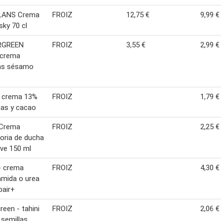
LANS Crema
FROIZ
12,75 €
9,99 €
sky 70 cl
RGREEN
FROIZ
3,55 €
2,99 €
 crema
las sésamo
- crema 13%
FROIZ
1,79 €
nas y cacao
Crema
FROIZ
2,25 €
toria de ducha
ive 150 ml
- crema
FROIZ
4,30 €
amida o urea
pair+
reen - tahini
FROIZ
2,06 €
semillas