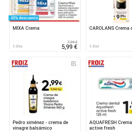
-25% descuento
MIXA Crema
CAROLANS Crema d
7,99 €
5,99 €
3 días
3 días
Pedro ximénez - crema de
AQUAFRESH Crema 
vinagre balsámico
active fresh