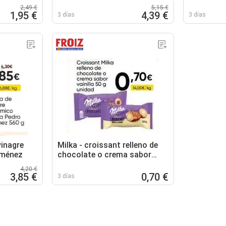
2,49 €
5,15 €
1,95 €
4,39 €
3 días
3 días
inagre
Milka - croissant relleno de
iménez
chocolate o crema sabor
vainilla
4,20 €
3,85 €
0,70 €
3 días