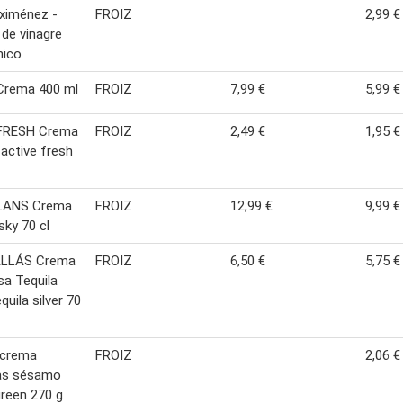
ximénez -
FROIZ
2,99 €
de vinagre
mico
Crema 400 ml
FROIZ
7,99 €
5,99 €
RESH Crema
FROIZ
2,49 €
1,95 €
 active fresh
LANS Crema
FROIZ
12,99 €
9,99 €
sky 70 cl
LLÁS Crema
FROIZ
6,50 €
5,75 €
sa Tequila
quila silver 70
 crema
FROIZ
2,06 €
las sésamo
reen 270 g