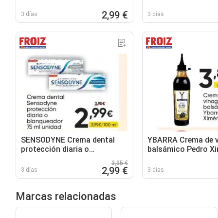
2,99 €
3 días
3 días
SENSODYNE Crema dental
YBARRA Crema de v
protección diaria o
balsámico Pedro X
blanqueador
3,95 €
2,99 €
3 días
3 días
Marcas relacionadas