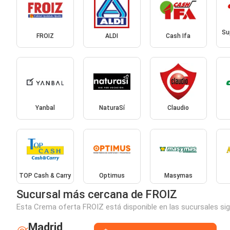
Su
FROIZ
ALDI
Cash Ifa
Yanbal
NaturaSí
Claudio
TOP Cash & Carry
Optimus
Masymas
Sucursal más cercana de FROIZ
Esta Crema oferta FROIZ está disponible en las sucursales sig
Madrid