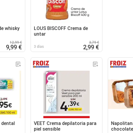
e whisky
LOUS BISCOFF Crema de
untar
12,99 €
3,79 €
9,99 €
2,99 €
3 días
dental
VEET Crema depilatoria para
Napolitan
piel sensible
chocolate