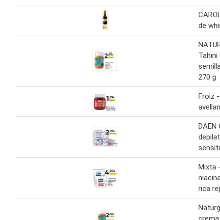
CARO
de whi
NATU
Tahini
semil
270 g
Froiz 
avella
DAEN 
depila
sensit
Mixta 
niacin
rica re
Naturg
crema 