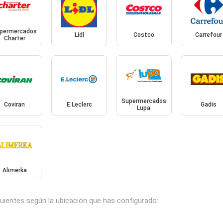
permercados
Lidl
Costco
Carrefour
Charter
Supermercados
Coviran
E.Leclerc
Gadis
Lupa
Alimerka
uientes según la ubicación que has configurado: