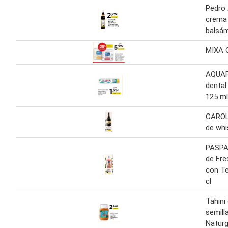
Pedro 
crema 
balsá
MIXA 
AQUAF
dental
125 ml
CARO
de whi
PASPA
de Fre
con Te
cl
Tahini
semil
Naturg