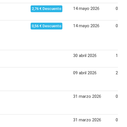
14 mayo 2026
01 ju
2,76 € Descuento
14 mayo 2026
01 ju
0,56 € Descuento
30 abril 2026
13 ma
09 abril 2026
27 abr
31 marzo 2026
08 abr
31 marzo 2026
08 abr