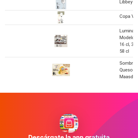
Libbey -
Copa Vin
Luminar
Modelo L
16 cl, 38 
58 cl
Sombrer
Queso E
Maasdam
Descárgate la app gratuita