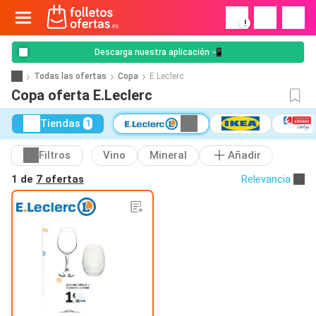
!
Descarga nuestra aplicación 📲
Todas las ofertas
Copa
E.Leclerc
Copa oferta E.Leclerc
Tiendas
1
Filtros
Vino
Mineral
Añadir
1 de
7 ofertas
Relevancia