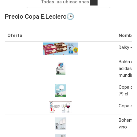
Todas las ubicaciones
Precio Copa E.Leclerc🕒
Oferta
Nombre
Dalky - 
Balón de
adidas c
mundial f
Copa de
79 cl
Copa de 
Bohemia 
vino