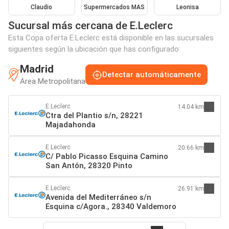
Claudio
Supermercados MAS
Leonisa
Sucursal más cercana de E.Leclerc
Esta Copa oferta E.Leclerc está disponible en las sucursales
siguientes según la ubicación que has configurado:
Madrid
Detectar automáticamente
Area Metropolitana
E.Leclerc
14.04 km
Ctra del Plantio s/n, 28221
Majadahonda
E.Leclerc
20.66 km
C/ Pablo Picasso Esquina Camino
San Antón, 28320 Pinto
E.Leclerc
26.91 km
Avenida del Mediterráneo s/n
Esquina c/Agora., 28340 Valdemoro