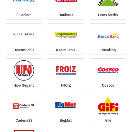
E.Leclerc
Bauhaus
Leroy Merlin
Hipermueble
Rapimueble
Bricoking
Hipo Gegant
FROIZ
Costco
Cadena88
BigMat
GiFi