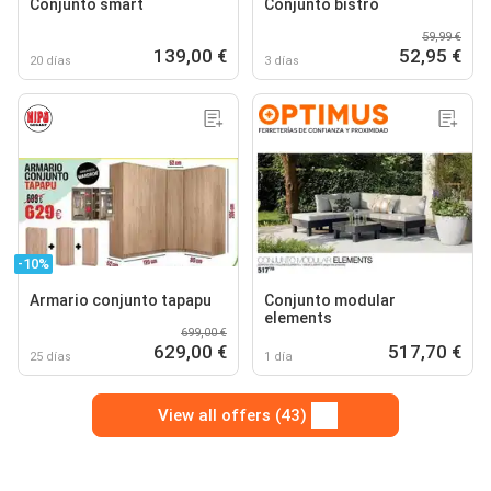
Conjunto smart
Conjunto bistró
59,99 €
139,00 €
52,95 €
20 días
3 días
-10%
Armario conjunto tapapu
Conjunto modular
elements
699,00 €
629,00 €
517,70 €
25 días
1 día
View all offers (43)