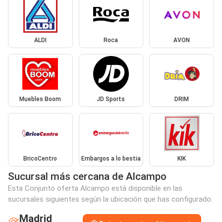
ALDI
Roca
AVON
Muebles Boom
JD Sports
DRIM
BricoCentro
Embargos a lo bestia
KIK
Sucursal más cercana de Alcampo
Esta Conjunto oferta Alcampo está disponible en las
sucursales siguientes según la ubicación que has configurado:
Madrid