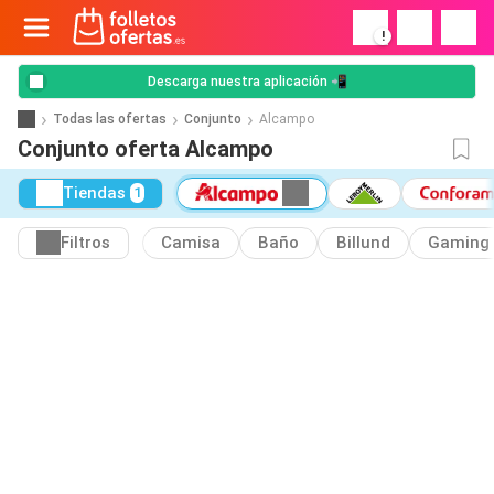
!
Descarga nuestra aplicación 📲
Todas las ofertas
Conjunto
Alcampo
Conjunto oferta Alcampo
Tiendas
1
Filtros
Camisa
Baño
Billund
Gaming