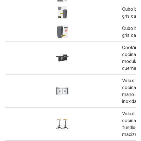
Cubo bas
gris case
Cubo bas
gris case
Cook'in 
cocina ex
modular 
quemado
Vidaxl f
cocina h
mano ac
inoxidabl
Vidaxl t
cocina 2 
fundido 
maciza r