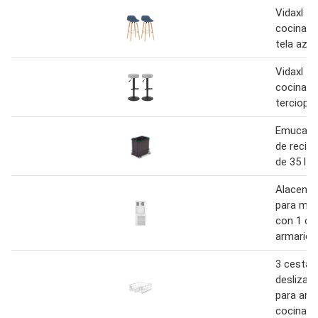
Vidaxl t
cocina 2
tela azul
Vidaxl t
cocina 2
terciopel
Emuca c
de recicl
de 35 l p
Alacena 
para mic
con 1 ca
armario 
3 cestas
deslizan
para arm
cocina d