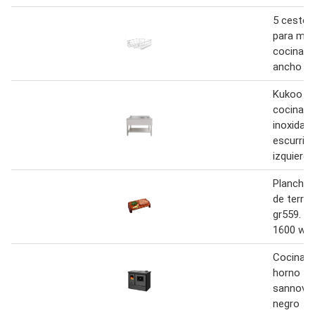
5 cestos 
para mue
cocina d
ancho
Kukoo fr
cocina d
inoxidabl
escurrido
izquierda
Plancha 
de terrac
gr559. 46
1600 w
Cocina d
horno t
sannover
negro