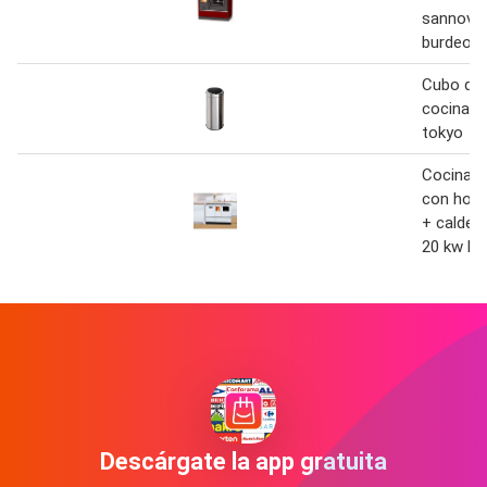
sannover
burdeos
Cubo de 
cocina p
tokyo
Cocina d
con horn
+ caldera
20 kw bl
Descárgate la app gratuita