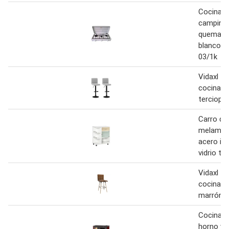
Cocina ga
camping,
quemadore
blanco 
03/1k
Vidaxl t
cocina 2
terciopel
Carro de
melamin
acero ino
vidrio t
Vidaxl ta
cocina de
marrón
Cocina d
horno ve