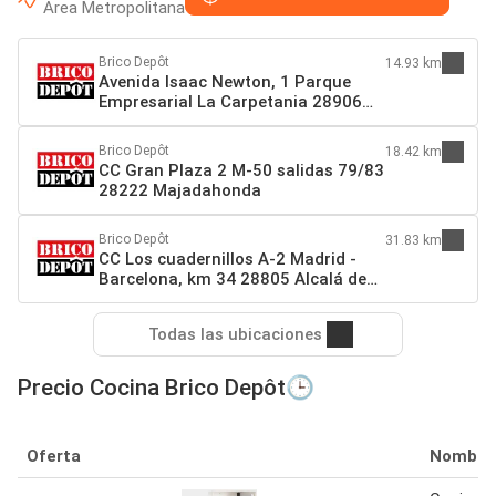
Area Metropolitana
Brico Depôt
14.93 km
Avenida Isaac Newton, 1 Parque
Empresarial La Carpetania 28906
Getafe
Brico Depôt
18.42 km
CC Gran Plaza 2 M-50 salidas 79/83
28222 Majadahonda
Brico Depôt
31.83 km
CC Los cuadernillos A-2 Madrid -
Barcelona, km 34 28805 Alcalá de
Henares
Todas las ubicaciones
Precio Cocina Brico Depôt🕒
Oferta
Nombre