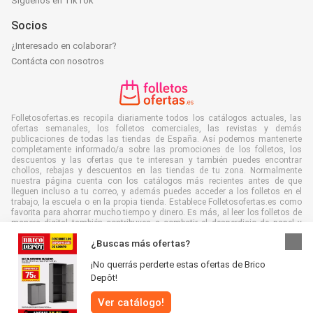
Síguenos en TikTok
Socios
¿Interesado en colaborar?
Contácta con nosotros
Folletosofertas.es recopila diariamente todos los catálogos actuales, las
ofertas semanales, los folletos comerciales, las revistas y demás
publicaciones de todas las tiendas de España. Así podemos mantenerte
completamente informado/a sobre las promociones de los folletos, los
descuentos y las ofertas que te interesan y también puedes encontrar
chollos, rebajas y descuentos en las tiendas de tu zona. Normalmente
nuestra página cuenta con los catálogos más recientes antes de que
lleguen incluso a tu correo, y además puedes acceder a los folletos en el
trabajo, la escuela o en la propia tienda. Establece Folletosofertas.es como
favorita para ahorrar mucho tiempo y dinero. Es más, al leer los folletos de
manera digital también contribuyes a combatir el desperdicio de papel y
ayudar al medioambiente.
¿Buscas más ofertas?
¡No querrás perderte estas ofertas de Brico
Depôt!
Ver catálogo!
Todos los derechos reservados © Folletosofertas.es 2026 |
Aviso
|