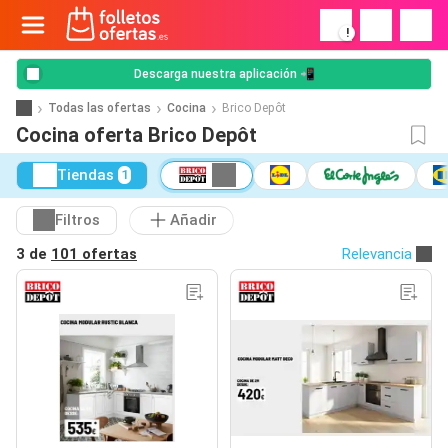
!
Descarga nuestra aplicación 📲
Todas las ofertas
Cocina
Brico Depôt
Cocina oferta Brico Depôt
Tiendas
1
Filtros
Añadir
3 de
101 ofertas
Relevancia