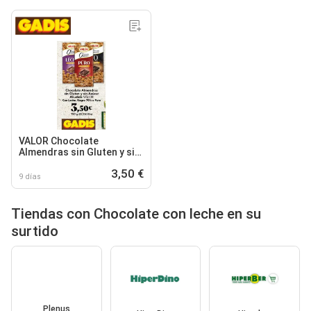
VALOR Chocolate
Almendras sin Gluten y sin
Azúcar Añadido Con Leche,
3,50 €
Negro 70% o Puro
9 días
Tiendas con Chocolate con leche en su
surtido
Plenus