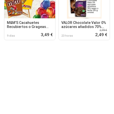
M&M'S Cacahuetes
VALOR Chocolate Valor 0%
Recubiertos o Grageas
azúcares añadidos 70%
2,99 €
Chocolate con Leche
negro o leche
3,49 €
2,49 €
9 días
23 horas