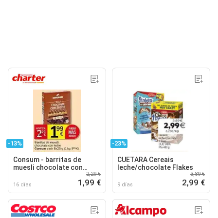
-13%
-23%
Consum - barritas de
CUETARA Cereais
muesli chocolate con
leche/chocolate Flakes
2,29 €
3,89 €
leche
1,99 €
2,99 €
16 días
9 días