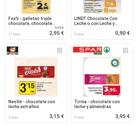
Fox's - galletas triple
LINDT Chocolate Con
chocolate, chocolate
Leche o con Leche y
3,45 €
blanco o chocolate con
Almendras tableta
2,95 €
0,90 €
leche
17 días
9 días
Nestlé - chocolate con
Tirma - chocolate con
leche extrafino
leche y almendras
3,15 €
3,95 €
2 días
9 días