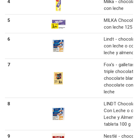
4
Milka - chocolat
con leche
5
MILKA Chocolat
con leche 125 g
6
Lindt - chocolat
con leche o con
leche y almendr
7
Fox's - galletas
triple chocolate,
chocolate blanc
chocolate con
leche
8
LINDT Chocolat
Con Leche o co
Leche y Almend
tableta 100 g
9
Nestlé - chocola