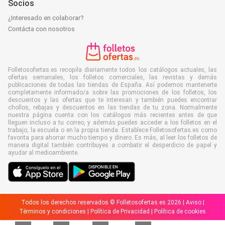
Socios
¿Interesado en colaborar?
Contácta con nosotros
Folletosofertas.es recopila diariamente todos los catálogos actuales, las
ofertas semanales, los folletos comerciales, las revistas y demás
publicaciones de todas las tiendas de España. Así podemos mantenerte
completamente informado/a sobre las promociones de los folletos, los
descuentos y las ofertas que te interesan y también puedes encontrar
chollos, rebajas y descuentos en las tiendas de tu zona. Normalmente
nuestra página cuenta con los catálogos más recientes antes de que
lleguen incluso a tu correo, y además puedes acceder a los folletos en el
trabajo, la escuela o en la propia tienda. Establece Folletosofertas.es como
favorita para ahorrar mucho tiempo y dinero. Es más, al leer los folletos de
manera digital también contribuyes a combatir el desperdicio de papel y
ayudar al medioambiente.
Todos los derechos reservados © Folletosofertas.es 2026 |
Aviso
|
Términos y condiciones
|
Política de Privacidad
|
Política de cookies