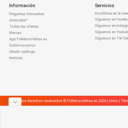
Información
Servicios
Inscribirse en la new
Preguntas frecuentes
Síguenos en Faceb
Anúnciate?
Síguenos en Instag
Todas las ofertas
Síguenos en Youtu
Marcas
Síguenos en TikTo
App Folletosofertas.es
Sobre nosotros
Añadir catálogo
Noticias
Todos los derechos reservados © Folletosofertas.es 2026 |
Aviso
|
Térm