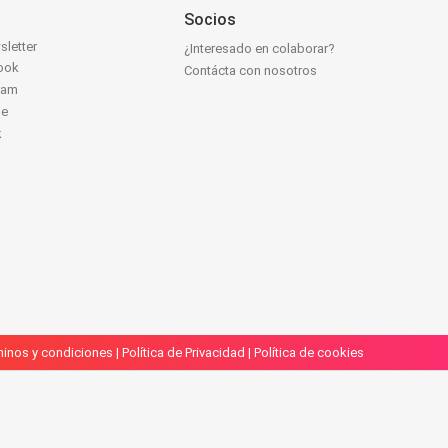
Socios
sletter
¿Interesado en colaborar?
ook
Contácta con nosotros
ram
be
k
inos y condiciones
|
Política de Privacidad
|
Política de cookies