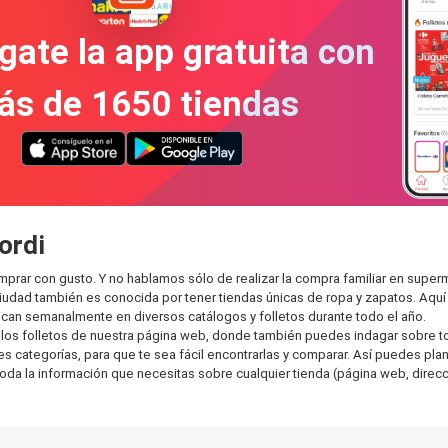
gate la app gratuita con
ás de 1650 tiendas
ordi
mprar con gusto. Y no hablamos sólo de realizar la compra familiar en sup
ciudad también es conocida por tener tiendas únicas de ropa y zapatos. Aqu
can semanalmente en diversos catálogos y folletos durante todo el año.
os folletos de nuestra página web, donde también puedes indagar sobre tod
categorías, para que te sea fácil encontrarlas y comparar. Así puedes planear
toda la información que necesitas sobre cualquier tienda (página web, direcci