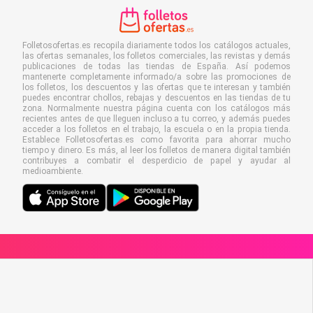
Folletosofertas.es recopila diariamente todos los catálogos actuales,
las ofertas semanales, los folletos comerciales, las revistas y demás
publicaciones de todas las tiendas de España. Así podemos
mantenerte completamente informado/a sobre las promociones de
los folletos, los descuentos y las ofertas que te interesan y también
puedes encontrar chollos, rebajas y descuentos en las tiendas de tu
zona. Normalmente nuestra página cuenta con los catálogos más
recientes antes de que lleguen incluso a tu correo, y además puedes
acceder a los folletos en el trabajo, la escuela o en la propia tienda.
Establece Folletosofertas.es como favorita para ahorrar mucho
tiempo y dinero. Es más, al leer los folletos de manera digital también
contribuyes a combatir el desperdicio de papel y ayudar al
medioambiente.