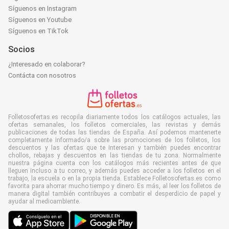
Síguenos en Instagram
Síguenos en Youtube
Síguenos en TikTok
Socios
¿Interesado en colaborar?
Contácta con nosotros
Folletosofertas.es recopila diariamente todos los catálogos actuales, las
ofertas semanales, los folletos comerciales, las revistas y demás
publicaciones de todas las tiendas de España. Así podemos mantenerte
completamente informado/a sobre las promociones de los folletos, los
descuentos y las ofertas que te interesan y también puedes encontrar
chollos, rebajas y descuentos en las tiendas de tu zona. Normalmente
nuestra página cuenta con los catálogos más recientes antes de que
lleguen incluso a tu correo, y además puedes acceder a los folletos en el
trabajo, la escuela o en la propia tienda. Establece Folletosofertas.es como
favorita para ahorrar mucho tiempo y dinero. Es más, al leer los folletos de
manera digital también contribuyes a combatir el desperdicio de papel y
ayudar al medioambiente.