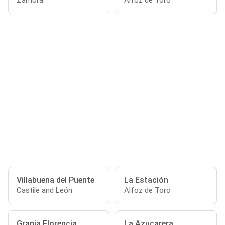
Zamora
Alfoz de Toro
Villabuena del Puente
La Estación
Castile and León
Alfoz de Toro
Granja Florencia
La Azucarera