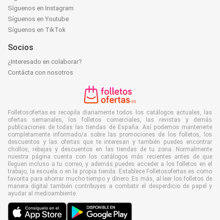
Síguenos en Instagram
Síguenos en Youtube
Síguenos en TikTok
Socios
¿Interesado en colaborar?
Contácta con nosotros
Folletosofertas.es recopila diariamente todos los catálogos actuales, las
ofertas semanales, los folletos comerciales, las revistas y demás
publicaciones de todas las tiendas de España. Así podemos mantenerte
completamente informado/a sobre las promociones de los folletos, los
descuentos y las ofertas que te interesan y también puedes encontrar
chollos, rebajas y descuentos en las tiendas de tu zona. Normalmente
nuestra página cuenta con los catálogos más recientes antes de que
lleguen incluso a tu correo, y además puedes acceder a los folletos en el
trabajo, la escuela o en la propia tienda. Establece Folletosofertas.es como
favorita para ahorrar mucho tiempo y dinero. Es más, al leer los folletos de
manera digital también contribuyes a combatir el desperdicio de papel y
ayudar al medioambiente.