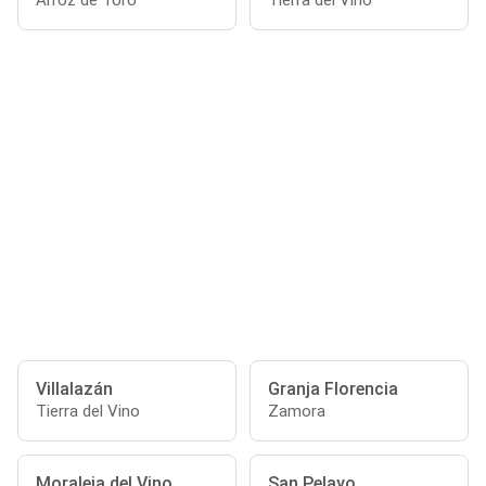
Alfoz de Toro
Tierra del Vino
Villalazán
Granja Florencia
Tierra del Vino
Zamora
Moraleja del Vino
San Pelayo