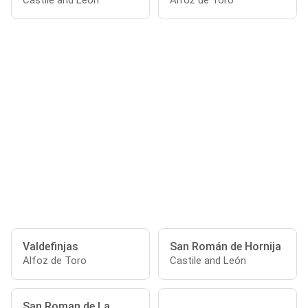
Castile and León
Alfoz de Toro
Valdefinjas
San Román de Hornija
Alfoz de Toro
Castile and León
San Roman de La