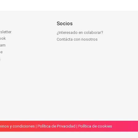
Socios
sletter
¿Interesado en colaborar?
ook
Contácta con nosotros
ram
be
k
inos y condiciones
|
Política de Privacidad
|
Política de cookies