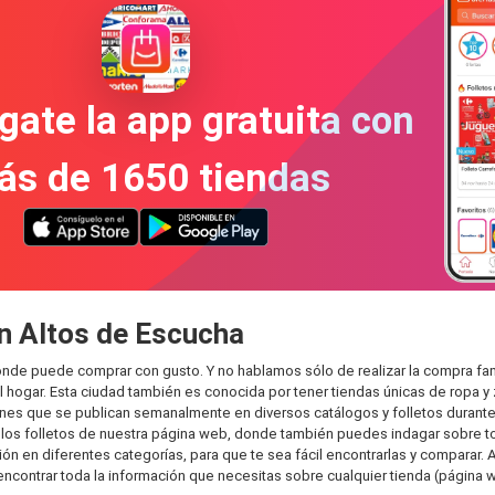
gate la app gratuita con
ás de 1650 tiendas
ón Altos de Escucha
onde puede comprar con gusto. Y no hablamos sólo de realizar la compra f
hogar. Esta ciudad también es conocida por tener tiendas únicas de ropa y 
es que se publican semanalmente en diversos catálogos y folletos durante 
os folletos de nuestra página web, donde también puedes indagar sobre tod
en diferentes categorías, para que te sea fácil encontrarlas y comparar. As
encontrar toda la información que necesitas sobre cualquier tienda (página w