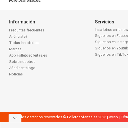
Folletosofertas.es.
Información
Servicios
Inscribirse en la new
Preguntas frecuentes
Síguenos en Faceb
Anúnciate?
Síguenos en Instag
Todas las ofertas
Síguenos en Youtu
Marcas
Síguenos en TikTo
App Folletosofertas.es
Sobre nosotros
Añadir catálogo
Noticias
Todos los derechos reservados © Folletosofertas.es 2026 |
Aviso
|
Térm