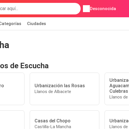
Desconocida
Categorías
Ciudades
cha
tos de Escucha
Urbaniza
ro
Urbanización las Rosas
Aguacam
Culebras
Llanos de Albacete
Llanos de
Casas del Chopo
Urbanizac
Castilla-La Mancha
Llanos de