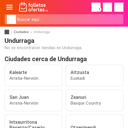
!
Ciudades
Undurraga
Undurraga
No se encontraron tiendas en Undurraga.
Ciudades cerca de Undurraga
Kalearte
Altzusta
Arratia-Nervión
Euskadi
San Juan
Zeanuri
Arratia-Nervión
Basque Country
Intxaurritona
Baserria/Caserío
Otzerimendi