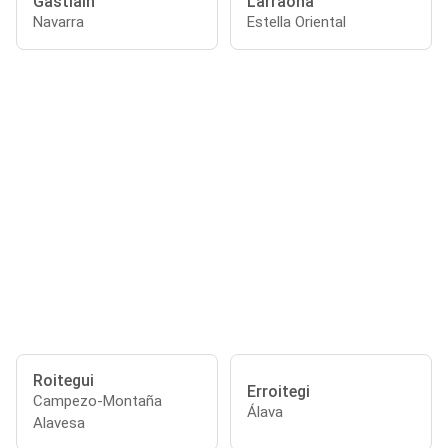
Gastiain
Larraona
Navarra
Estella Oriental
Roitegui
Erroitegi
Campezo-Montaña
Álava
Alavesa