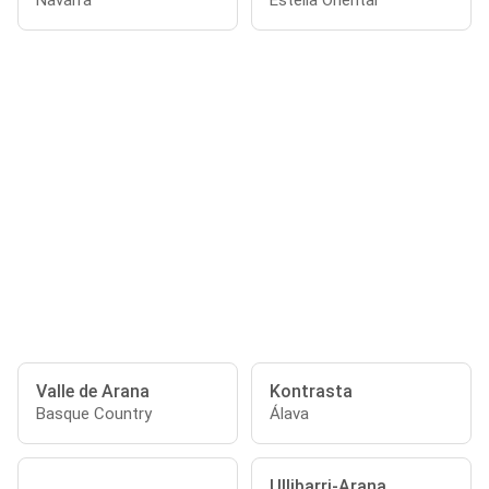
Navarra
Estella Oriental
Valle de Arana
Kontrasta
Basque Country
Álava
Ullibarri-Arana