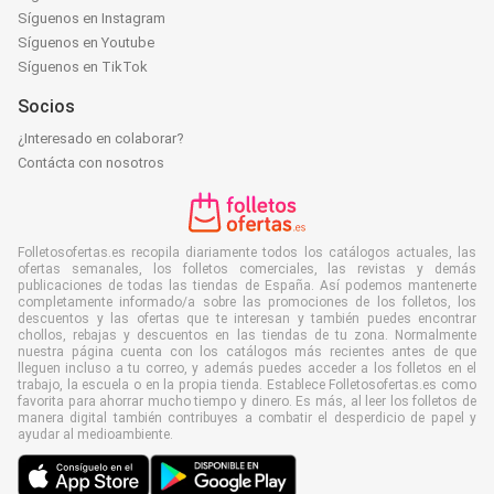
Síguenos en Instagram
Síguenos en Youtube
Síguenos en TikTok
Socios
¿Interesado en colaborar?
Contácta con nosotros
Folletosofertas.es recopila diariamente todos los catálogos actuales, las
ofertas semanales, los folletos comerciales, las revistas y demás
publicaciones de todas las tiendas de España. Así podemos mantenerte
completamente informado/a sobre las promociones de los folletos, los
descuentos y las ofertas que te interesan y también puedes encontrar
chollos, rebajas y descuentos en las tiendas de tu zona. Normalmente
nuestra página cuenta con los catálogos más recientes antes de que
lleguen incluso a tu correo, y además puedes acceder a los folletos en el
trabajo, la escuela o en la propia tienda. Establece Folletosofertas.es como
favorita para ahorrar mucho tiempo y dinero. Es más, al leer los folletos de
manera digital también contribuyes a combatir el desperdicio de papel y
ayudar al medioambiente.