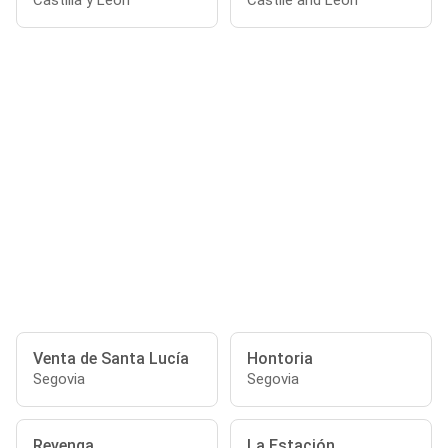
Castilla y León
Castile and León
Venta de Santa Lucía
Hontoria
Segovia
Segovia
Revenga
La Estación