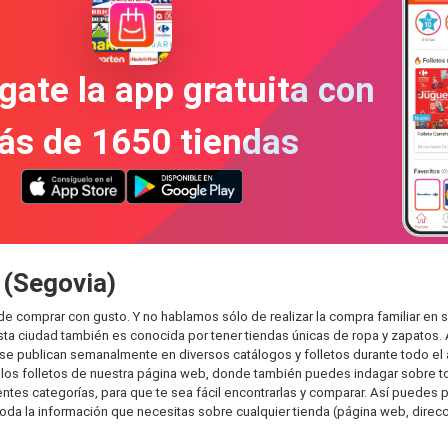
gate la app gratuita con
ás de 1650 tiendas
 (Segovia)
de comprar con gusto. Y no hablamos sólo de realizar la compra familiar 
sta ciudad también es conocida por tener tiendas únicas de ropa y zapatos.
e publican semanalmente en diversos catálogos y folletos durante todo el 
os folletos de nuestra página web, donde también puedes indagar sobre tod
es categorías, para que te sea fácil encontrarlas y comparar. Así puedes plan
toda la información que necesitas sobre cualquier tienda (página web, direcci