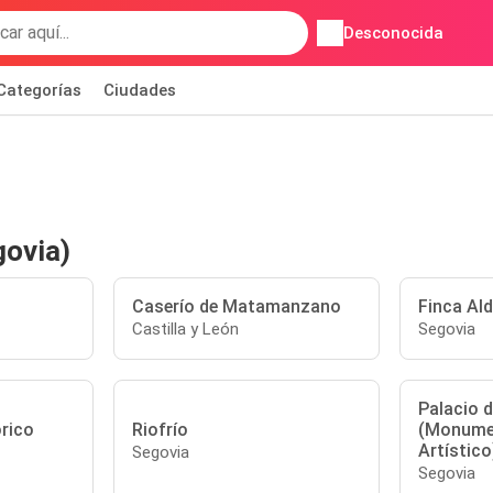
Desconocida
Categorías
Ciudades
govia)
Caserío de Matamanzano
Finca Ald
Castilla y León
Segovia
Palacio d
rico
Riofrío
(Monumen
Artístico
Segovia
Segovia