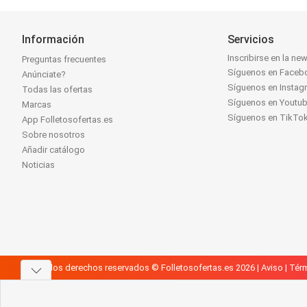
Información
Servicios
Inscribirse en la new
Preguntas frecuentes
Síguenos en Faceb
Anúnciate?
Síguenos en Instag
Todas las ofertas
Síguenos en Youtu
Marcas
Síguenos en TikTo
App Folletosofertas.es
Sobre nosotros
Añadir catálogo
Noticias
Todos los derechos reservados © Folletosofertas.es 2026 |
Aviso
|
Térm