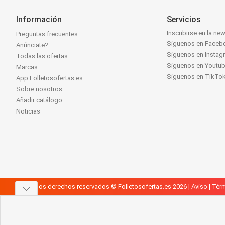
Información
Servicios
Inscribirse en la new
Preguntas frecuentes
Síguenos en Faceb
Anúnciate?
Síguenos en Instag
Todas las ofertas
Síguenos en Youtu
Marcas
Síguenos en TikTo
App Folletosofertas.es
Sobre nosotros
Añadir catálogo
Noticias
Todos los derechos reservados © Folletosofertas.es 2026 |
Aviso
|
Térm