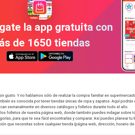
gate la app gratuita con
ás de 1650 tiendas
n gusto. Y no hablamos sólo de realizar la compra familiar en supermerc
también es conocida por tener tiendas únicas de ropa y zapatos. Aquí podrá
can semanalmente en diversos catálogos y folletos durante todo el año.
os folletos de nuestra página web, donde también puedes indagar sobre tod
as, para que te sea fácil encontrarlas y comparar. Así puedes planear tu li
ción que necesitas sobre cualquier tienda (página web, dirección, horario de 