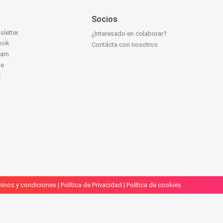
Socios
sletter
¿Interesado en colaborar?
ook
Contácta con nosotros
ram
be
k
inos y condiciones
|
Política de Privacidad
|
Política de cookies