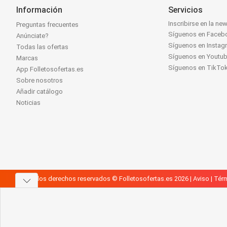
Información
Servicios
Inscribirse en la new
Preguntas frecuentes
Síguenos en Faceb
Anúnciate?
Síguenos en Instag
Todas las ofertas
Síguenos en Youtu
Marcas
Síguenos en TikTo
App Folletosofertas.es
Sobre nosotros
Añadir catálogo
Noticias
Todos los derechos reservados © Folletosofertas.es 2026 |
Aviso
|
Térm