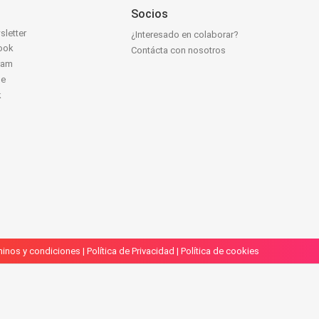
Socios
sletter
¿Interesado en colaborar?
ook
Contácta con nosotros
ram
be
k
inos y condiciones
|
Política de Privacidad
|
Política de cookies