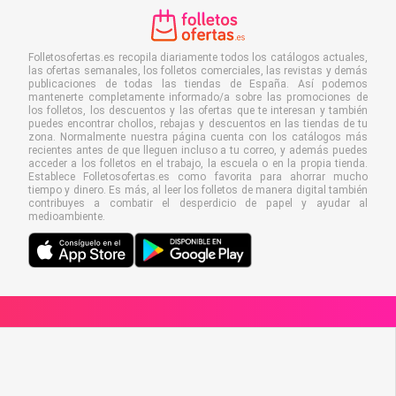
Folletosofertas.es recopila diariamente todos los catálogos actuales,
las ofertas semanales, los folletos comerciales, las revistas y demás
publicaciones de todas las tiendas de España. Así podemos
mantenerte completamente informado/a sobre las promociones de
los folletos, los descuentos y las ofertas que te interesan y también
puedes encontrar chollos, rebajas y descuentos en las tiendas de tu
zona. Normalmente nuestra página cuenta con los catálogos más
recientes antes de que lleguen incluso a tu correo, y además puedes
acceder a los folletos en el trabajo, la escuela o en la propia tienda.
Establece Folletosofertas.es como favorita para ahorrar mucho
tiempo y dinero. Es más, al leer los folletos de manera digital también
contribuyes a combatir el desperdicio de papel y ayudar al
medioambiente.