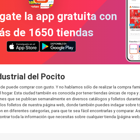
gate la app gratuita con
ás de 1650 tiendas
ustrial del Pocito
onde puede comprar con gusto. Y no hablamos sólo de realizar la compra fa
hogar. Esta ciudad también es conocida por tener tiendas únicas de ropa y 
es que se publican semanalmente en diversos catálogos y folletos durante 
os folletos de nuestra página web, donde también puedes indagar sobre tod
 en diferentes categorías, para que te sea fácil encontrarlas y comparar. Así
ontrar toda la información que necesitas sobre cualquier tienda (página web,