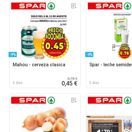
-9%
-4%
Mahou - cerveza clasica
Spar - leche semid
0,75 €
0,45 €
5 días
5 días