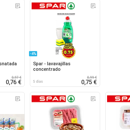
-4%
esnatada
Spar - lavavajillas
concentrado
0,97 €
0,99 €
0,76 €
0,75 €
5 días