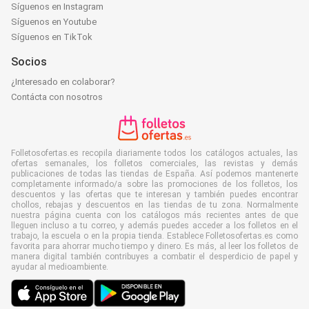
Síguenos en Instagram
Síguenos en Youtube
Síguenos en TikTok
Socios
¿Interesado en colaborar?
Contácta con nosotros
Folletosofertas.es recopila diariamente todos los catálogos actuales, las
ofertas semanales, los folletos comerciales, las revistas y demás
publicaciones de todas las tiendas de España. Así podemos mantenerte
completamente informado/a sobre las promociones de los folletos, los
descuentos y las ofertas que te interesan y también puedes encontrar
chollos, rebajas y descuentos en las tiendas de tu zona. Normalmente
nuestra página cuenta con los catálogos más recientes antes de que
lleguen incluso a tu correo, y además puedes acceder a los folletos en el
trabajo, la escuela o en la propia tienda. Establece Folletosofertas.es como
favorita para ahorrar mucho tiempo y dinero. Es más, al leer los folletos de
manera digital también contribuyes a combatir el desperdicio de papel y
ayudar al medioambiente.