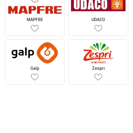
MAPFRE
UDACO
Galp
Zespri