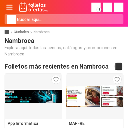
!
Ciudades
Nambroca
Nambroca
Explora aquí todas las tiendas, catálogos y promociones en
Nambroca
Folletos más recientes en Nambroca
App Informática
MAPFRE