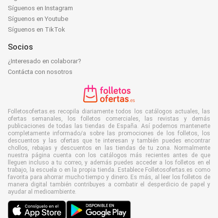
Síguenos en Instagram
Síguenos en Youtube
Síguenos en TikTok
Socios
¿Interesado en colaborar?
Contácta con nosotros
Folletosofertas.es recopila diariamente todos los catálogos actuales, las
ofertas semanales, los folletos comerciales, las revistas y demás
publicaciones de todas las tiendas de España. Así podemos mantenerte
completamente informado/a sobre las promociones de los folletos, los
descuentos y las ofertas que te interesan y también puedes encontrar
chollos, rebajas y descuentos en las tiendas de tu zona. Normalmente
nuestra página cuenta con los catálogos más recientes antes de que
lleguen incluso a tu correo, y además puedes acceder a los folletos en el
trabajo, la escuela o en la propia tienda. Establece Folletosofertas.es como
favorita para ahorrar mucho tiempo y dinero. Es más, al leer los folletos de
manera digital también contribuyes a combatir el desperdicio de papel y
ayudar al medioambiente.