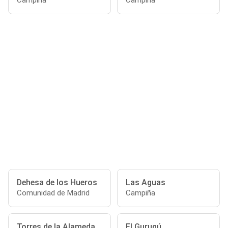
Campiña
Campiña
Dehesa de los Hueros
Las Aguas
Comunidad de Madrid
Campiña
Torres de la Alameda
El Gurugú