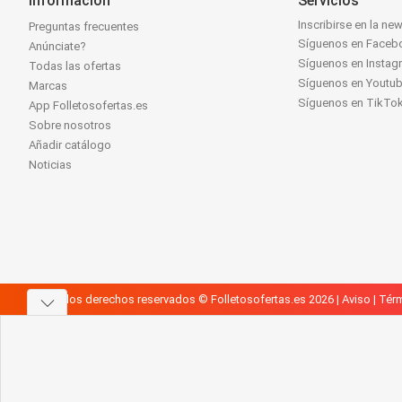
Información
Servicios
Inscribirse en la new
Preguntas frecuentes
Síguenos en Faceb
Anúnciate?
Síguenos en Instag
Todas las ofertas
Síguenos en Youtu
Marcas
Síguenos en TikTo
App Folletosofertas.es
Sobre nosotros
Añadir catálogo
Noticias
Todos los derechos reservados © Folletosofertas.es 2026 |
Aviso
|
Térm