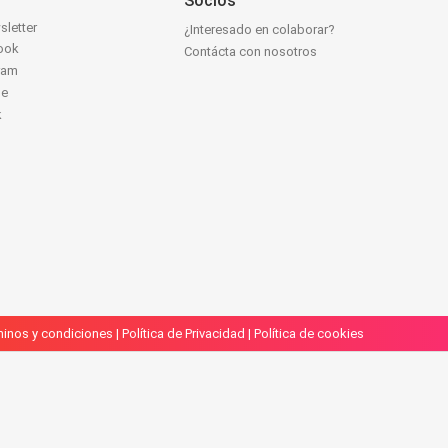
Socios
sletter
¿Interesado en colaborar?
ook
Contácta con nosotros
ram
be
k
inos y condiciones
|
Política de Privacidad
|
Política de cookies