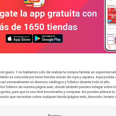
gate la app gratuita con
ás de 1650 tiendas
on gusto. Y no hablamos sólo de realizar la compra familiar en supermer
también es conocida por tener tiendas únicas de ropa y zapatos. Aquí podrá
can semanalmente en diversos catálogos y folletos durante todo el año.
os folletos de nuestra página web, donde también puedes indagar sobre tod
ías, para que te sea fácil encontrarlas y comparar. Así puedes planear tu l
rmación que necesitas sobre cualquier tienda (página web, dirección, horario 