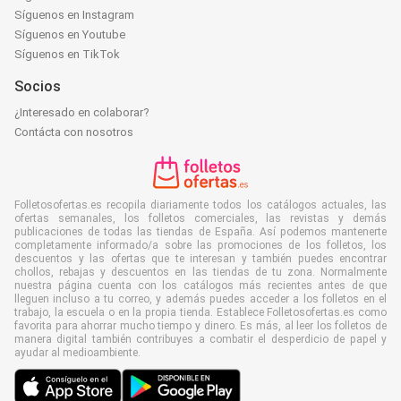
Síguenos en Instagram
Síguenos en Youtube
Síguenos en TikTok
Socios
¿Interesado en colaborar?
Contácta con nosotros
Folletosofertas.es recopila diariamente todos los catálogos actuales, las
ofertas semanales, los folletos comerciales, las revistas y demás
publicaciones de todas las tiendas de España. Así podemos mantenerte
completamente informado/a sobre las promociones de los folletos, los
descuentos y las ofertas que te interesan y también puedes encontrar
chollos, rebajas y descuentos en las tiendas de tu zona. Normalmente
nuestra página cuenta con los catálogos más recientes antes de que
lleguen incluso a tu correo, y además puedes acceder a los folletos en el
trabajo, la escuela o en la propia tienda. Establece Folletosofertas.es como
favorita para ahorrar mucho tiempo y dinero. Es más, al leer los folletos de
manera digital también contribuyes a combatir el desperdicio de papel y
ayudar al medioambiente.