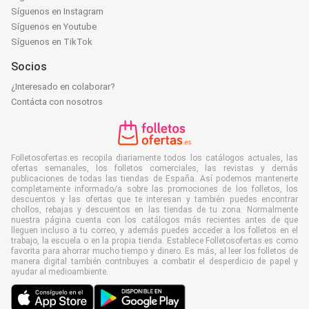
Síguenos en Instagram
Síguenos en Youtube
Síguenos en TikTok
Socios
¿Interesado en colaborar?
Contácta con nosotros
Folletosofertas.es recopila diariamente todos los catálogos actuales, las
ofertas semanales, los folletos comerciales, las revistas y demás
publicaciones de todas las tiendas de España. Así podemos mantenerte
completamente informado/a sobre las promociones de los folletos, los
descuentos y las ofertas que te interesan y también puedes encontrar
chollos, rebajas y descuentos en las tiendas de tu zona. Normalmente
nuestra página cuenta con los catálogos más recientes antes de que
lleguen incluso a tu correo, y además puedes acceder a los folletos en el
trabajo, la escuela o en la propia tienda. Establece Folletosofertas.es como
favorita para ahorrar mucho tiempo y dinero. Es más, al leer los folletos de
manera digital también contribuyes a combatir el desperdicio de papel y
ayudar al medioambiente.