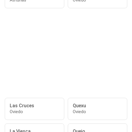
Asturias
Oviedo
Las Cruces
Quexu
Oviedo
Oviedo
La Viesca
Quejo