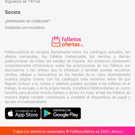
Síguenos en TikTok
Socios
¿Interesado en colaborar?
Contácta con nosotros
Folletosofertas.es recopila diariamente todos los catálogos actuales, las
ofertas semanales, los folletos comerciales, las revistas y demás
publicaciones de todas las tiendas de España. Así podemos mantenerte
completamente informado/a sobre las promociones de los folletos, los
descuentos y las ofertas que te interesan y también puedes encontrar
chollos, rebajas y descuentos en las tiendas de tu zona. Normalmente
nuestra página cuenta con los catálogos más recientes antes de que
lleguen incluso a tu correo, y además puedes acceder a los folletos en el
trabajo, la escuela o en la propia tienda. Establece Folletosofertas.es como
favorita para ahorrar mucho tiempo y dinero. Es más, al leer los folletos de
manera digital también contribuyes a combatir el desperdicio de papel y
ayudar al medioambiente.
Todos los derechos reservados © Folletosofertas.es 2026 |
Aviso
|